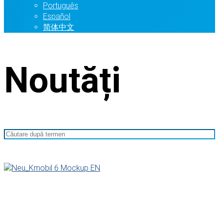
Português
Español
简体中文
Noutăți