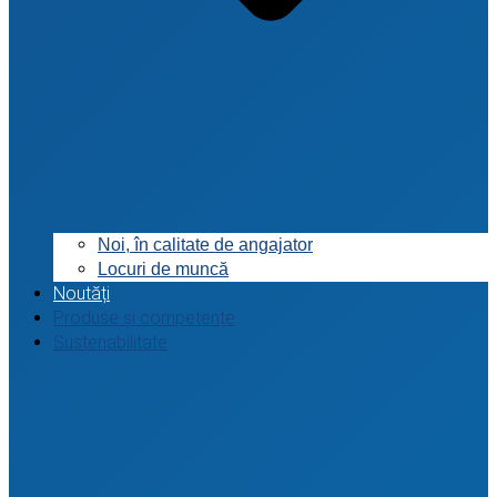
Noi, în calitate de angajator
Locuri de muncă
Noutăți
Produse și competențe
Sustenabilitate